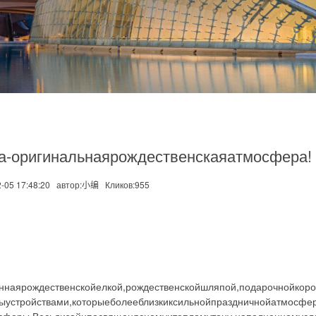
ра-оригинальнаярождественскаяатмосфера!
-05 17:48:20
автор:小编
Кликов:
955
еннаярождественскойелкой,рождественскойшляпой,подарочнойкоро
устройствами,которыеболееблизкиксильнойпраздничнойатмосфер