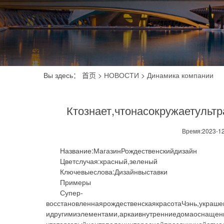
Вы здесь：
首页
>
НОВОСТИ
>
Динамика компании
Ктознает,чтонасокружаетульт
Время:2023-12
Название:МагазинРождественскийдизайн
Цветслучая:красный,зеленый
Ключевыеслова:Дизайнвыставки
Примеры
Супер-
восстановленнаярождественскаякрасотаЧэнь,украш
идругимиэлементами,аркаивнутренниедомаоснащены