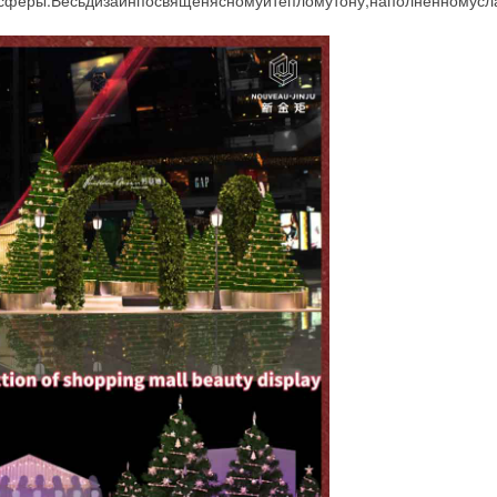
осферы.Весьдизайнпосвященясномуитепломутону,наполненномусл