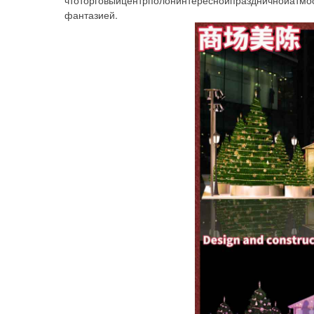
чтоторговыйцентрполонинтереснойпраздничнойатм
фантазией.