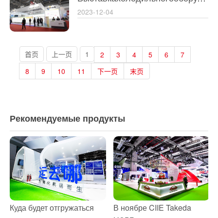
2023-12-04
首页
上一页
1
2
3
4
5
6
7
8
9
10
11
下一页
末页
Рекомендуемые продукты
Куда будет отгружаться
В ноябре CIIE Takeda