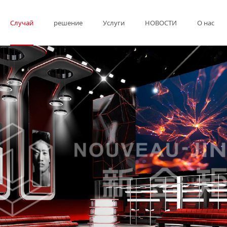
Случай
решение
Услуги
НОВОСТИ
О нас