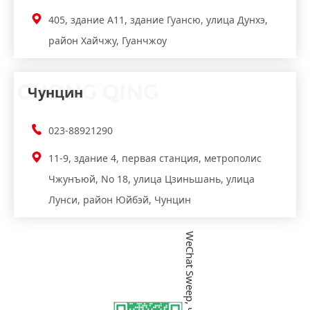
405, здание A11, здание Гуансю, улица Дунхэ,
район Хайчжу, Гуанчжоу
CHONG QING
Чунцин
023-88921290
11-9, здание 4, первая станция, метрополис
Чжунъюй, No 18, улица Цзиньшань, улица
Лунси, район Юйбэй, Чунцин