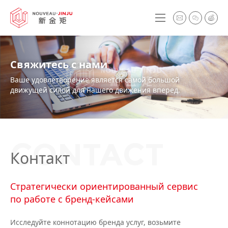
Свяжитесь с нами
Ваше удовлетворение является самой большой
движущей силой для нашего движения вперед.
CONTACT
Контакт
Стратегически ориентированный сервис
по работе с бренд-кейсами
Исследуйте коннотацию бренда услуг, возьмите