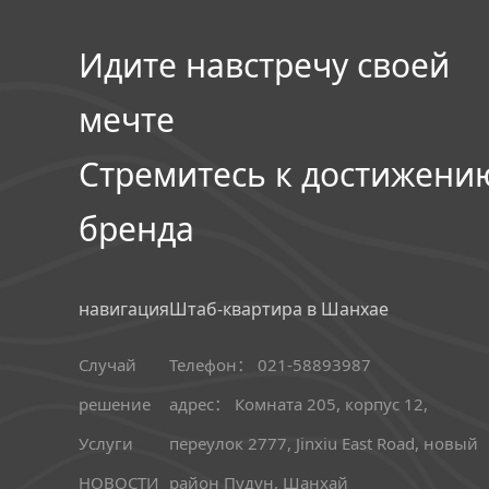
Идите навстречу своей
мечте
Стремитесь к достижени
бренда
навигация
Штаб-квартира в Шанхае
Случай
Телефон： 021-58893987
решение
адрес： Комната 205, корпус 12,
Услуги
переулок 2777, Jinxiu East Road, новый
НОВОСТИ
район Пудун, Шанхай