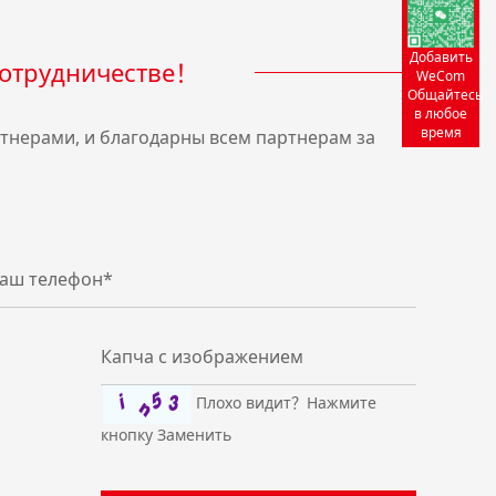
Добавить
сотрудничестве！
WeCom
Общайтесь
в любое
время
нерами, и благодарны всем партнерам за
Плохо видит？
Нажмите
кнопку Заменить