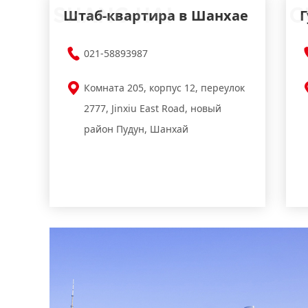
SHANG HAI
G
Штаб-квартира в Шанхае
021-58893987
Комната 205, корпус 12, переулок
2777, Jinxiu East Road, новый
район Пудун, Шанхай