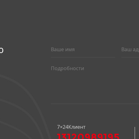
ю
7×24Клиент
13120989195