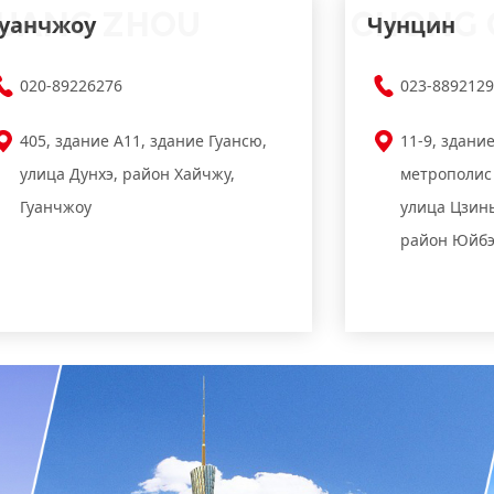
UANG ZHOU
CHONG 
Гуанчжоу
Чунцин
020-89226276
023-889212
405, здание A11, здание Гуансю,
11-9, здани
улица Дунхэ, район Хайчжу,
метрополис
Гуанчжоу
улица Цзин
район Юйбэ