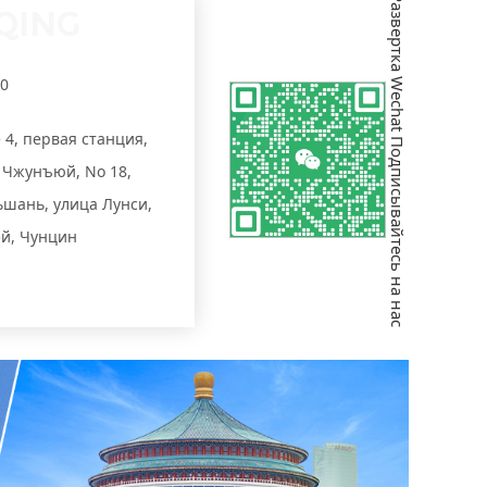
Развертка Wechat Подписывайтесь на нас
QING
90
е 4, первая станция,
 Чжунъюй, No 18,
ьшань, улица Лунси,
й, Чунцин